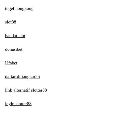
togel hongkong
slot88
bandar slot
donasibet
Ufabet
daftar di jangkar55
link alternatif slotter88
login slotter88