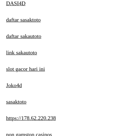
DASI4D
daftar sasaktoto
daftar sakautoto
link sakautoto
slot gacor hari ini
Joko4d
sasaktoto
https://178.62.220.238
non gamstop casinos