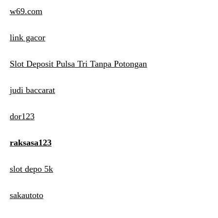
w69.com
link gacor
Slot Deposit Pulsa Tri Tanpa Potongan
judi baccarat
dor123
raksasa123
slot depo 5k
sakautoto