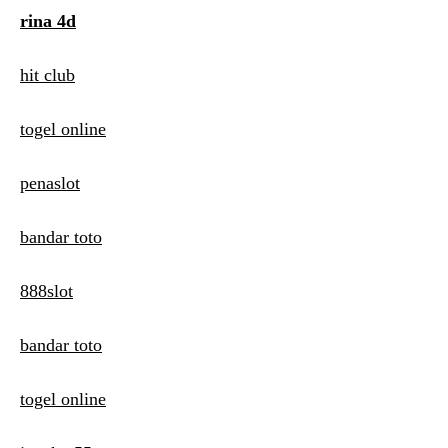
rina 4d
hit club
togel online
penaslot
bandar toto
888slot
bandar toto
togel online