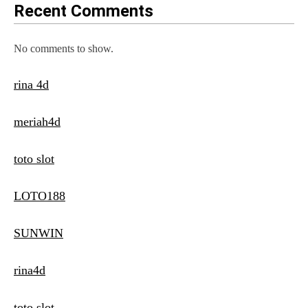
Recent Comments
No comments to show.
rina 4d
meriah4d
toto slot
LOTO188
SUNWIN
rina4d
toto slot