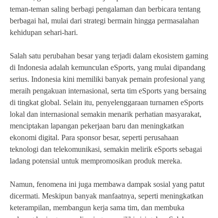
teman-teman saling berbagi pengalaman dan berbicara tentang
berbagai hal, mulai dari strategi bermain hingga permasalahan
kehidupan sehari-hari.
Salah satu perubahan besar yang terjadi dalam ekosistem gaming
di Indonesia adalah kemunculan eSports, yang mulai dipandang
serius. Indonesia kini memiliki banyak pemain profesional yang
meraih pengakuan internasional, serta tim eSports yang bersaing
di tingkat global. Selain itu, penyelenggaraan turnamen eSports
lokal dan internasional semakin menarik perhatian masyarakat,
menciptakan lapangan pekerjaan baru dan meningkatkan
ekonomi digital. Para sponsor besar, seperti perusahaan
teknologi dan telekomunikasi, semakin melirik eSports sebagai
ladang potensial untuk mempromosikan produk mereka.
Namun, fenomena ini juga membawa dampak sosial yang patut
dicermati. Meskipun banyak manfaatnya, seperti meningkatkan
keterampilan, membangun kerja sama tim, dan membuka