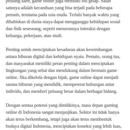
peluang karir, game online juga memiliki sisi gelap. Salah
satunya adalah kecanduan yang bisa terjadi pada beberapa
pemain, terutama pada usia muda. Terlalu banyak waktu yang
dihabiskan di dunia maya dapat mengganggu kehidupan sosial
dan fisik seseorang, seperti menurunnya interaksi dengan
keluarga, pekerjaan, atau studi.
Penting untuk menciptakan kesadaran akan keseimbangan
antara hiburan digital dan kehidupan nyata. Pemain, orang tua,
dan masyarakat memiliki peran penting dalam menciptakan
lingkungan yang sehat dan mendukung dalam bermain game
online. Jika dikelola dengan bijak, game online dapat menjadi
sarana hiburan yang mendidik, mempererat hubungan antar
individu, dan memberi peluang besar dalam berbagai bidang.
Dengan semua potensi yang dimilikinya, masa depan gaming
online di Indonesia sangat menjanjikan. Sektor ini tidak hanya
akan terus berkembang, tetapi juga akan terus membentuk
budaya digital Indonesia, menciptakan koneksi yang lebih luas,