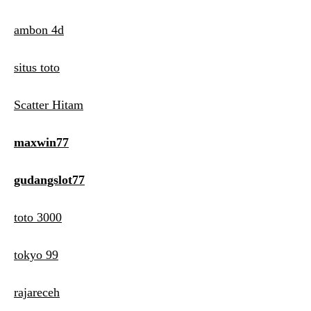
ambon 4d
situs toto
Scatter Hitam
maxwin77
gudangslot77
toto 3000
tokyo 99
rajareceh