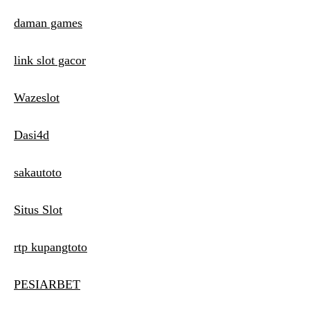
daman games
link slot gacor
Wazeslot
Dasi4d
sakautoto
Situs Slot
rtp kupangtoto
PESIARBET