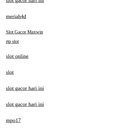
slot gacor hari ini
meriah4d
Slot Gacor Maxwin
rtp slot
slot online
slot
slot gacor hari ini
slot gacor hari ini
mpo17