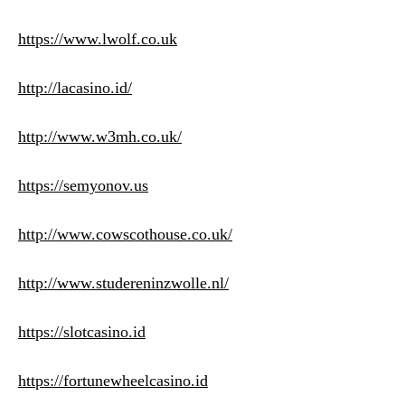
https://www.lwolf.co.uk
http://lacasino.id/
http://www.w3mh.co.uk/
https://semyonov.us
http://www.cowscothouse.co.uk/
http://www.studereninzwolle.nl/
https://slotcasino.id
https://fortunewheelcasino.id