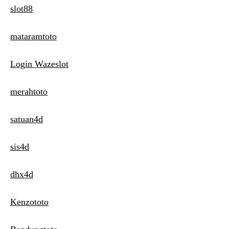
slot88
mataramtoto
Login Wazeslot
merahtoto
satuan4d
sis4d
dhx4d
Kenzototo